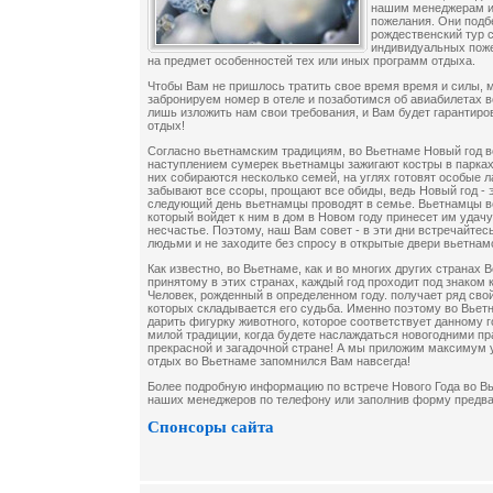
нашим менеджерам и
пожелания. Они подб
рождественский тур 
индивидуальных поже
на предмет особенностей тех или иных программ отдыха.
Чтобы Вам не пришлось тратить свое время время и силы, 
забронируем номер в отеле и позаботимся об авиабилетах в
лишь изложить нам свои требования, и Вам будет гарантиро
отдых!
Согласно вьетнамским традициям, во Вьетнаме Новый год в
наступлением сумерек вьетнамцы зажигают костры в парках,
них собираются несколько семей, на углях готовят особые л
забывают все ссоры, прощают все обиды, ведь Новый год - 
следующий день вьетнамцы проводят в семье. Вьетнамцы ве
который войдет к ним в дом в Новом году принесет им удачу,
несчастье. Поэтому, наш Вам совет - в эти дни встречайте
людьми и не заходите без спросу в открытые двери вьетнамс
Как известно, во Вьетнаме, как и во многих других странах 
принятому в этих странах, каждый год проходит под знаком 
Человек, рожденный в определенном году. получает ряд свой
которых складывается его судьба. Именно поэтому во Вьет
дарить фигурку животного, которое соответствует данному го
милой традиции, когда будете наслаждаться новогодними пр
прекрасной и загадочной стране! А мы приложим максимум 
отдых во Вьетнаме запомнился Вам навсегда!
Более подробную информацию по встрече Нового Года во В
наших менеджеров по телефону или заполнив форму предв
Спонсоры сайта