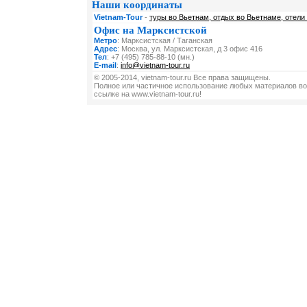
Наши координаты
Vietnam-Tour
-
туры во Вьетнам, отдых во Вьетнаме, отели
Офис на Марксистской
Метро
: Марксистская / Таганская
Адрес
: Москва, ул. Марксистская, д 3 офис 416
Тел
: +7 (495) 785-88-10 (мн.)
E-mail
:
info@vietnam-tour.ru
© 2005-2014, vietnam-tour.ru Все права защищены.
Полное или частичное использование любых материалов во
ссылке на www.vietnam-tour.ru!