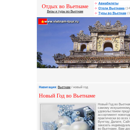
Авиабилеты
Отдых во Вьетнаме
Отели Вьетнама
(14
Визы и туры во Вьетнам
Туры во Вьетнам
(1
Навигация
:
Вьетнам
/ новый год
Новый Год во Вьетнаме
Новый Год во Вьетна
самому искушенному
удовольствием пред
ассортимент новогод
практически во всех 
Вунгтау, Далате, Сай
заказать индивидуал
во Вьетнаме, Вам дос