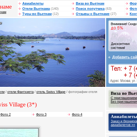
Авиабилеты
Виза во Вьетнам
Фор
тнаме
Отели Вьетнама
(140)
Поиск попутчика
(63)
Фот
тнам
Туры во Вьетнам
(12)
Отзывы о Вьетнаме
(27)
Кон
Добавить сай
ели
/
отели Фантхиета
/
отель Swiss Village
/ фотографии отеля
Виза во Вье
С приглашением 
Без приглашения 
ss Village (3*)
Фото 2
Фото 3
Фото 4
Авиабилеты
Заказ и брониро
авиабилетов »»