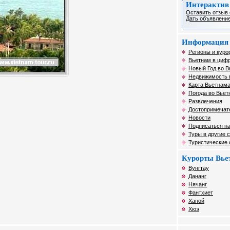
Интерактив
Оставить отзыв 
Дать объявление
Информация 
Регионы и куро
Вьетнам в цифр
Новый Год во 
Недвижимость 
Карта Вьетнам
Погода во Вьет
Развлечения
Достопримечат
Новости
Подписаться на
Туры в другие 
Туристические
Курорты Вье
Вунгтау
Дананг
Нячанг
Фантхиет
Ханой
Хюэ