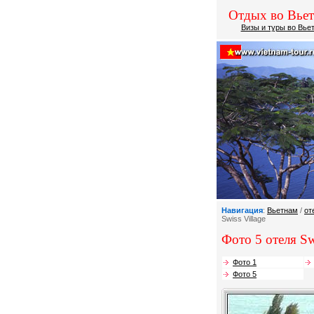
Отдых во Вье
Визы и туры во Вье
Навигация
:
Вьетнам
/
от
Swiss Village
Фото 5 отеля Swi
Фото 1
Фото 5