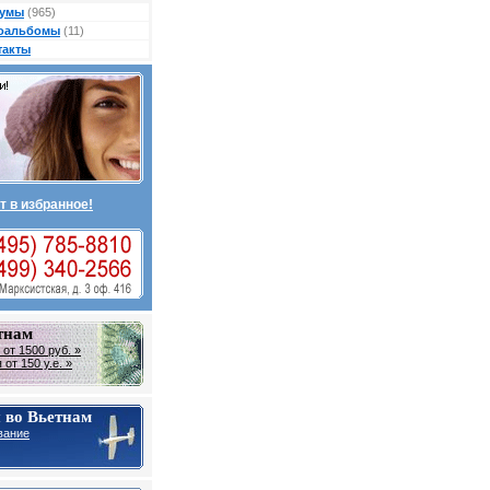
умы
(965)
оальбомы
(11)
такты
т в избранное!
тнам
от 1500 руб. »
от 150 у.е. »
 во Вьетнам
вание