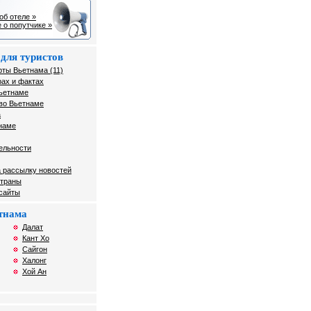
об отеле »
 о попутчике »
для туристов
рты Вьетнама (11)
ах и фактах
Вьетнаме
во Вьетнаме
а
наме
ельности
 рассылку новостей
страны
 сайты
тнама
Далат
Кант Хо
Сайгон
Халонг
Хой Ан